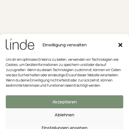
Einwilligung verwalten
Um dir ein optimales Erlebnis zu bieten, verwenden wir Technologien wie
Cookies, um Geräteinformationen zu speichern und/oder darauf
Impressum
zuzugreifen. Wenn du diesen Technologien zustimmst, können wir Daten
Datenschutzerklärung
wie das Surfverhalten oder eindeutige IDs auf dieser Website verarbeiten.
Stornobedingungen
Wenn du deine Einwilligung nicht erteilst oder zurückziehst, können
Cookie-Richtlinie (EU)
bestimmte Merkmale und Funktionen beeinträchtigt werden.
Akzeptieren
Ablehnen
Familienzimmer mit See- oder Dorfblick
Einstellungen ansehen