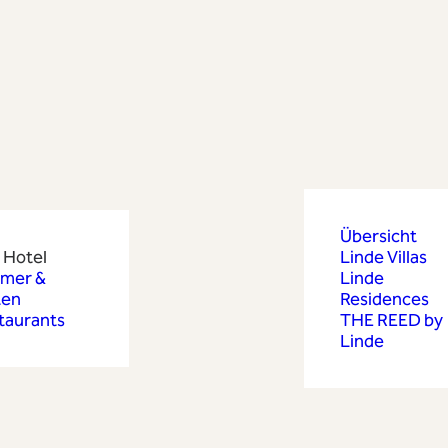
Übersicht
 Hotel
Linde Villas
mer &
Linde
ten
Residences
taurants
THE REED by
Linde