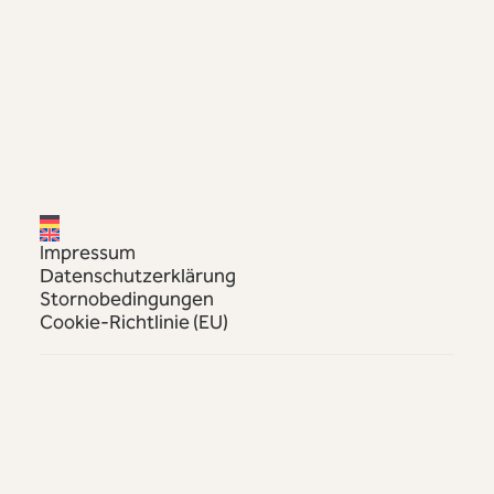
★★★★
SUPERIOR
Wir servieren Kärntner
Herzlichkeit
– mit dem Wörthersee als
Hauptdarsteller.
Impressum
Datenschutzerklärung
Stornobedingungen
MEHR ENTDECKEN
Cookie-Richtlinie (EU)