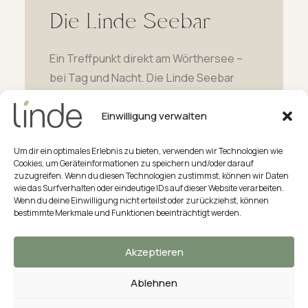
Die Linde Seebar
Ein Treffpunkt direkt am Wörthersee –
bei Tag und Nacht. Die Linde Seebar
serviert mediterrane & asiatische
Gerichte sowie frisch zubereitetes
Einwilligung verwalten
Sushi unserer Sushi-Meister. Genießen
Um dir ein optimales Erlebnis zu bieten, verwenden wir Technologien wie
Sie Sundowner-Drinks mit Blick auf den
Cookies, um Geräteinformationen zu speichern und/oder darauf
See, lauschen Sie dem Klang der Wellen
zuzugreifen. Wenn du diesen Technologien zustimmst, können wir Daten
wie das Surfverhalten oder eindeutige IDs auf dieser Website verarbeiten.
und erleben Sie die schönsten
Wenn du deine Einwilligung nicht erteilst oder zurückziehst, können
Sonnenuntergänge. Dank Überdachung
bestimmte Merkmale und Funktionen beeinträchtigt werden.
auch bei jedem Wetter ein Genuss.
Akzeptieren
Besonderes Highlight: Kommen Sie per
Boot direkt zu unserer Seebar Marina.
Ablehnen
Hinweis: Aufgrund der offenen Sushi