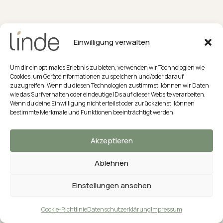
★★★★
SUPERIOR
Einwilligung verwalten
Danke für Ihre Anfrage.
Um dir ein optimales Erlebnis zu bieten, verwenden wir Technologien wie
Cookies, um Geräteinformationen zu speichern und/oder darauf
zuzugreifen. Wenn du diesen Technologien zustimmst, können wir Daten
Wir melden uns bei Ihnen.
wie das Surfverhalten oder eindeutige IDs auf dieser Website verarbeiten.
Wenn du deine Einwilligung nicht erteilst oder zurückziehst, können
bestimmte Merkmale und Funktionen beeinträchtigt werden.
Impressum
Datenschutzerklärung
Stornobedingungen
ZUR STARTSEITE
Akzeptieren
Cookie-Richtlinie (EU)
Ablehnen
Einstellungen ansehen
Zum Bestpreis buchen
Cookie-Richtlinie
Datenschutzerklärung
Impressum